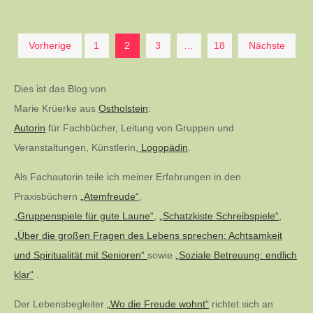
Seitennummerierung
Vorherige
1
2
3
…
18
Nächste
der
Dies ist das Blog von
Marie Krüerke aus
Ostholstein
:
Beiträge
Autorin
für Fachbücher, Leitung von Gruppen und
Veranstaltungen, Künstlerin,
Logopädin
.
Als Fachautorin teile ich meiner Erfahrungen in den
Praxisbüchern
„Atemfreude“
,
„Gruppenspiele für gute Laune“
,
„Schatzkiste Schreibspiele“,
„Über die großen Fragen des Lebens sprechen: Achtsamkeit
und Spiritualität mit Senioren“
sowie
„Soziale Betreuung: endlich
klar“
.
Der Lebensbegleiter
„Wo die Freude wohnt“
richtet sich an