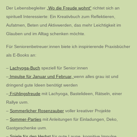
Der Lebensbegleiter
„Wo die Freude wohnt“
richtet sich an
spirituell Interessierte: Ein Kreativbuch zum Reflektieren,
Aufatmen, Beten und Aktivwerden, das mehr Leichtigkeit im
Glauben und im Alltag schenken möchte.
Für Seniorenbetreuer:innen biete ich inspirierende Praxisbücher
als E-Books an:
–
Lachyoga-Buch
speziell für Senior:innen
–
Impulse für Januar und Februar,
wenn alles grau ist und
dringend gute Ideen benötigt werden
–
Frühlingsfreude
mit Lachyoga, Bastelideen, Rätseln, einer
Rallye uvm.
–
Sommerlicher Rosenzauber
voller kreativer Projekte
–
Sommer-Parties
mit Anleitungen für Einladungen, Deko,
Gastgeschenke uvm.
–
Spiele für den Herbst
für gute Laune, kognitive Impulse,