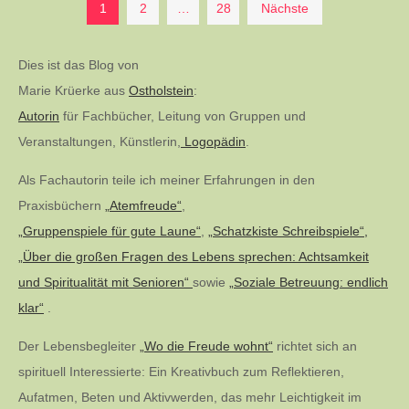
Seitennummerierung
1
2
…
28
Nächste
der
Dies ist das Blog von
Marie Krüerke aus
Ostholstein
:
Beiträge
Autorin
für Fachbücher, Leitung von Gruppen und
Veranstaltungen, Künstlerin,
Logopädin
.
Als Fachautorin teile ich meiner Erfahrungen in den
Praxisbüchern
„Atemfreude“
,
„Gruppenspiele für gute Laune“
,
„Schatzkiste Schreibspiele“,
„Über die großen Fragen des Lebens sprechen: Achtsamkeit
und Spiritualität mit Senioren“
sowie
„Soziale Betreuung: endlich
klar“
.
Der Lebensbegleiter
„Wo die Freude wohnt“
richtet sich an
spirituell Interessierte: Ein Kreativbuch zum Reflektieren,
Aufatmen, Beten und Aktivwerden, das mehr Leichtigkeit im