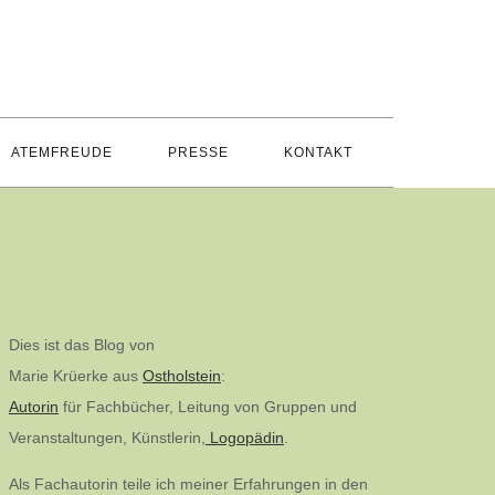
ATEMFREUDE
PRESSE
KONTAKT
Dies ist das Blog von
Marie Krüerke aus
Ostholstein
:
Autorin
für Fachbücher, Leitung von Gruppen und
Veranstaltungen, Künstlerin,
Logopädin
.
Als Fachautorin teile ich meiner Erfahrungen in den