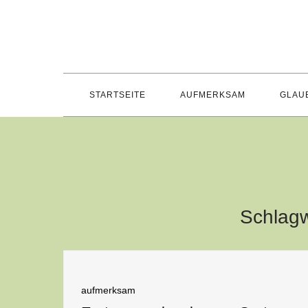
Skip
to
content
STARTSEITE
AUFMERKSAM
GLAU
Schlagw
aufmerksam