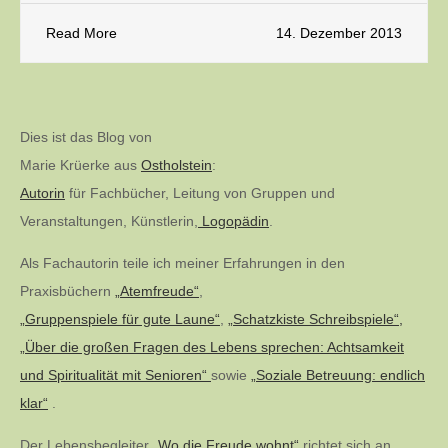
Read More
14. Dezember 2013
Dies ist das Blog von
Marie Krüerke aus
Ostholstein
:
Autorin
für Fachbücher, Leitung von Gruppen und
Veranstaltungen, Künstlerin,
Logopädin
.
Als Fachautorin teile ich meiner Erfahrungen in den
Praxisbüchern
„Atemfreude“
,
„Gruppenspiele für gute Laune“
,
„Schatzkiste Schreibspiele“,
„Über die großen Fragen des Lebens sprechen: Achtsamkeit
und Spiritualität mit Senioren“
sowie
„Soziale Betreuung: endlich
klar“
.
Der Lebensbegleiter
„Wo die Freude wohnt“
richtet sich an