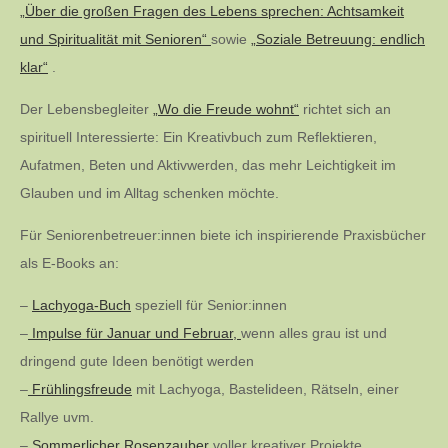
„Über die großen Fragen des Lebens sprechen: Achtsamkeit
und Spiritualität mit Senioren“
sowie
„Soziale Betreuung: endlich
klar“
.
Der Lebensbegleiter
„Wo die Freude wohnt“
richtet sich an
spirituell Interessierte: Ein Kreativbuch zum Reflektieren,
Aufatmen, Beten und Aktivwerden, das mehr Leichtigkeit im
Glauben und im Alltag schenken möchte.
Für Seniorenbetreuer:innen biete ich inspirierende Praxisbücher
als E-Books an:
–
Lachyoga-Buch
speziell für Senior:innen
–
Impulse für Januar und Februar,
wenn alles grau ist und
dringend gute Ideen benötigt werden
–
Frühlingsfreude
mit Lachyoga, Bastelideen, Rätseln, einer
Rallye uvm.
–
Sommerlicher Rosenzauber
voller kreativer Projekte