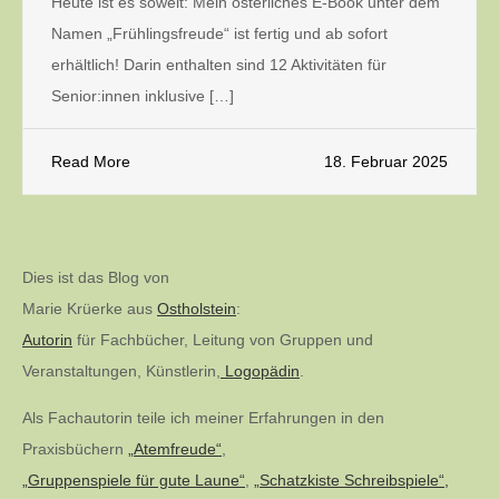
Heute ist es soweit: Mein österliches E-Book unter dem
Namen „Frühlingsfreude“ ist fertig und ab sofort
erhältlich! Darin enthalten sind 12 Aktivitäten für
Senior:innen inklusive […]
Read More
18. Februar 2025
Dies ist das Blog von
Marie Krüerke aus
Ostholstein
:
Autorin
für Fachbücher, Leitung von Gruppen und
Veranstaltungen, Künstlerin,
Logopädin
.
Als Fachautorin teile ich meiner Erfahrungen in den
Praxisbüchern
„Atemfreude“
,
„Gruppenspiele für gute Laune“
,
„Schatzkiste Schreibspiele“,