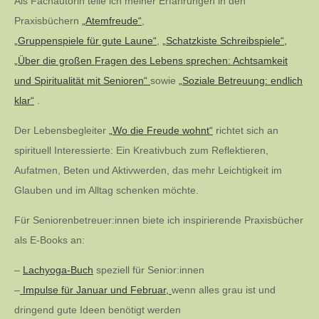
Als Fachautorin teile ich meiner Erfahrungen in den
Praxisbüchern
„Atemfreude“
,
„Gruppenspiele für gute Laune“
,
„Schatzkiste Schreibspiele“,
„Über die großen Fragen des Lebens sprechen: Achtsamkeit
und Spiritualität mit Senioren“
sowie
„Soziale Betreuung: endlich
klar“
.
Der Lebensbegleiter
„Wo die Freude wohnt“
richtet sich an
spirituell Interessierte: Ein Kreativbuch zum Reflektieren,
Aufatmen, Beten und Aktivwerden, das mehr Leichtigkeit im
Glauben und im Alltag schenken möchte.
Für Seniorenbetreuer:innen biete ich inspirierende Praxisbücher
als E-Books an:
–
Lachyoga-Buch
speziell für Senior:innen
–
Impulse für Januar und Februar,
wenn alles grau ist und
dringend gute Ideen benötigt werden