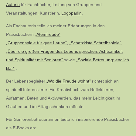
Beiträge
Autorin
für Fachbücher, Leitung von Gruppen und
Veranstaltungen, Künstlerin,
Logopädin
.
Als Fachautorin teile ich meiner Erfahrungen in den
Praxisbüchern
„Atemfreude“
,
„Gruppenspiele für gute Laune“
,
„Schatzkiste Schreibspiele“,
„Über die großen Fragen des Lebens sprechen: Achtsamkeit
und Spiritualität mit Senioren“
sowie
„Soziale Betreuung: endlich
klar“
.
Der Lebensbegleiter
„Wo die Freude wohnt“
richtet sich an
spirituell Interessierte: Ein Kreativbuch zum Reflektieren,
Aufatmen, Beten und Aktivwerden, das mehr Leichtigkeit im
Glauben und im Alltag schenken möchte.
Für Seniorenbetreuer:innen biete ich inspirierende Praxisbücher
als E-Books an: