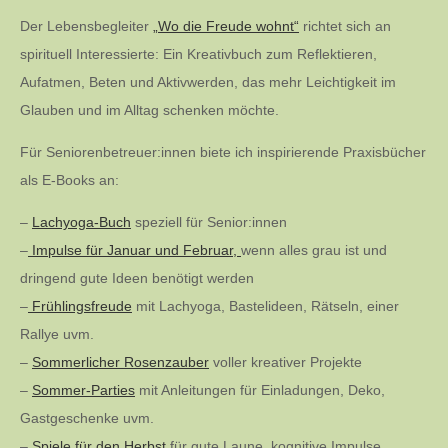
Der Lebensbegleiter
„Wo die Freude wohnt“
richtet sich an
spirituell Interessierte: Ein Kreativbuch zum Reflektieren,
Aufatmen, Beten und Aktivwerden, das mehr Leichtigkeit im
Glauben und im Alltag schenken möchte.
Für Seniorenbetreuer:innen biete ich inspirierende Praxisbücher
als E-Books an:
–
Lachyoga-Buch
speziell für Senior:innen
–
Impulse für Januar und Februar,
wenn alles grau ist und
dringend gute Ideen benötigt werden
–
Frühlingsfreude
mit Lachyoga, Bastelideen, Rätseln, einer
Rallye uvm.
–
Sommerlicher Rosenzauber
voller kreativer Projekte
–
Sommer-Parties
mit Anleitungen für Einladungen, Deko,
Gastgeschenke uvm.
–
Spiele für den Herbst
für gute Laune, kognitive Impulse,