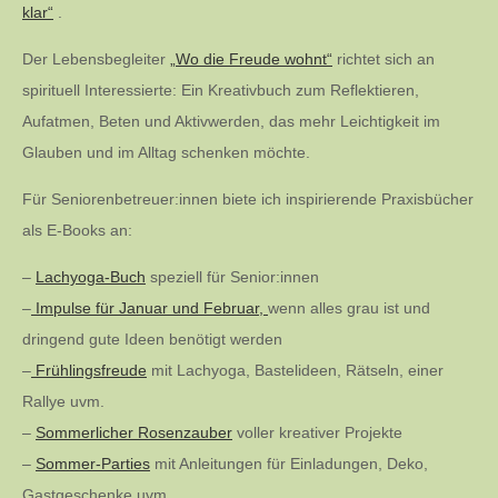
klar“
.
Der Lebensbegleiter
„Wo die Freude wohnt“
richtet sich an
spirituell Interessierte: Ein Kreativbuch zum Reflektieren,
Aufatmen, Beten und Aktivwerden, das mehr Leichtigkeit im
Glauben und im Alltag schenken möchte.
Für Seniorenbetreuer:innen biete ich inspirierende Praxisbücher
als E-Books an:
–
Lachyoga-Buch
speziell für Senior:innen
–
Impulse für Januar und Februar,
wenn alles grau ist und
dringend gute Ideen benötigt werden
–
Frühlingsfreude
mit Lachyoga, Bastelideen, Rätseln, einer
Rallye uvm.
–
Sommerlicher Rosenzauber
voller kreativer Projekte
–
Sommer-Parties
mit Anleitungen für Einladungen, Deko,
Gastgeschenke uvm.