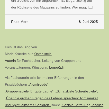
ein Gedicht von mir abgedruckt. Es ist ganzseitig auf
der Rückseite des Magazins zu finden. Wer mag, […]
Read More
8. Juni 2025
Dies ist das Blog von
Marie Krüerke aus
Ostholstein
:
Autorin
für Fachbücher, Leitung von Gruppen und
Veranstaltungen, Künstlerin,
Logopädin
.
Als Fachautorin teile ich meiner Erfahrungen in den
Praxisbüchern
„Atemfreude“
,
„Gruppenspiele für gute Laune“
,
„Schatzkiste Schreibspiele“,
„Über die großen Fragen des Lebens sprechen: Achtsamkeit
und Spiritualität mit Senioren“
sowie
„Soziale Betreuung: endlich