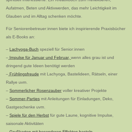
Aufatmen, Beten und Aktivwerden, das mehr Leichtigkeit im
Glauben und im Alltag schenken möchte.
Für Seniorenbetreuer:innen biete ich inspirierende Praxisbücher
als E-Books an:
–
Lachyoga-Buch
speziell für Senior:innen
–
Impulse für Januar und Februar,
wenn alles grau ist und
dringend gute Ideen benötigt werden
–
Frühlingsfreude
mit Lachyoga, Bastelideen, Rätseln, einer
Rallye uvm.
–
Sommerlicher Rosenzauber
voller kreativer Projekte
–
Sommer-Parties
mit Anleitungen für Einladungen, Deko,
Gastgeschenke uvm.
–
Spiele für den Herbst
für gute Laune, kognitive Impulse,
saisonale Aktivitäten
–
Grußkarten mit besonderen Effekten basteln