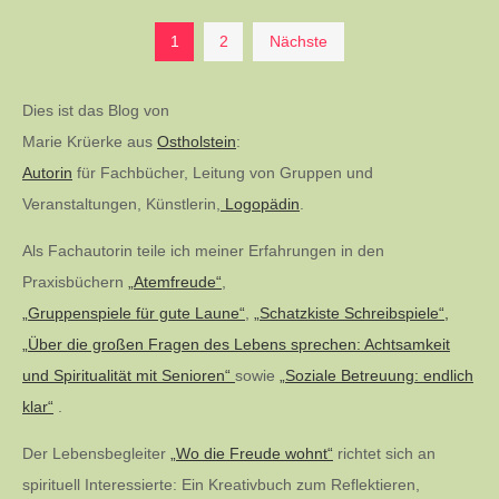
Seitennummerierung
1
2
Nächste
der
Dies ist das Blog von
Marie Krüerke aus
Ostholstein
:
Beiträge
Autorin
für Fachbücher, Leitung von Gruppen und
Veranstaltungen, Künstlerin,
Logopädin
.
Als Fachautorin teile ich meiner Erfahrungen in den
Praxisbüchern
„Atemfreude“
,
„Gruppenspiele für gute Laune“
,
„Schatzkiste Schreibspiele“,
„Über die großen Fragen des Lebens sprechen: Achtsamkeit
und Spiritualität mit Senioren“
sowie
„Soziale Betreuung: endlich
klar“
.
Der Lebensbegleiter
„Wo die Freude wohnt“
richtet sich an
spirituell Interessierte: Ein Kreativbuch zum Reflektieren,