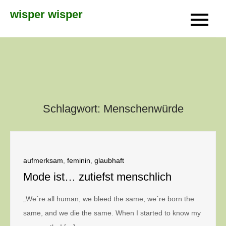
Skip
wisper wisper
to
content
Schlagwort:
Menschenwürde
aufmerksam
,
feminin
,
glaubhaft
Mode ist… zutiefst menschlich
„We´re all human, we bleed the same, we´re born the
same, and we die the same. When I started to know my