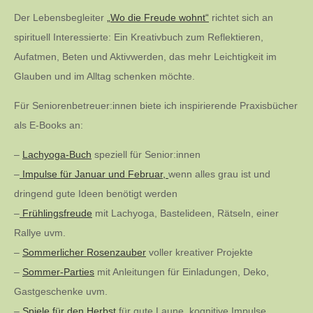
Der Lebensbegleiter
„Wo die Freude wohnt“
richtet sich an
spirituell Interessierte: Ein Kreativbuch zum Reflektieren,
Aufatmen, Beten und Aktivwerden, das mehr Leichtigkeit im
Glauben und im Alltag schenken möchte.
Für Seniorenbetreuer:innen biete ich inspirierende Praxisbücher
als E-Books an:
–
Lachyoga-Buch
speziell für Senior:innen
–
Impulse für Januar und Februar,
wenn alles grau ist und
dringend gute Ideen benötigt werden
–
Frühlingsfreude
mit Lachyoga, Bastelideen, Rätseln, einer
Rallye uvm.
–
Sommerlicher Rosenzauber
voller kreativer Projekte
–
Sommer-Parties
mit Anleitungen für Einladungen, Deko,
Gastgeschenke uvm.
–
Spiele für den Herbst
für gute Laune, kognitive Impulse,