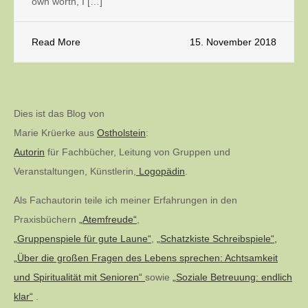
own worth, I […]
Read More
15. November 2018
Dies ist das Blog von
Marie Krüerke aus
Ostholstein
:
Autorin
für Fachbücher, Leitung von Gruppen und
Veranstaltungen, Künstlerin,
Logopädin
.
Als Fachautorin teile ich meiner Erfahrungen in den
Praxisbüchern
„Atemfreude“
,
„Gruppenspiele für gute Laune“
,
„Schatzkiste Schreibspiele“,
„Über die großen Fragen des Lebens sprechen: Achtsamkeit
und Spiritualität mit Senioren“
sowie
„Soziale Betreuung: endlich
klar“
.