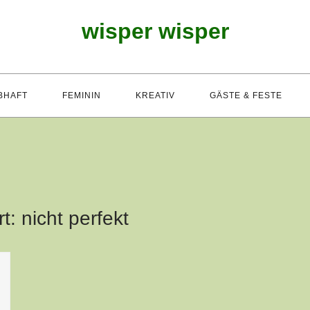
wisper wisper
BHAFT
FEMININ
KREATIV
GÄSTE & FESTE
rt:
nicht perfekt