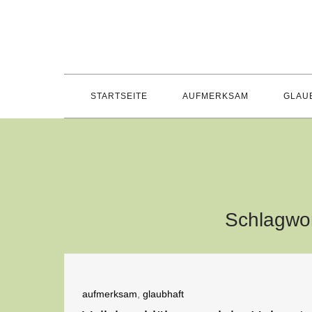
Skip
to
content
STARTSEITE
AUFMERKSAM
GLAU
Schlagwo
aufmerksam
,
glaubhaft