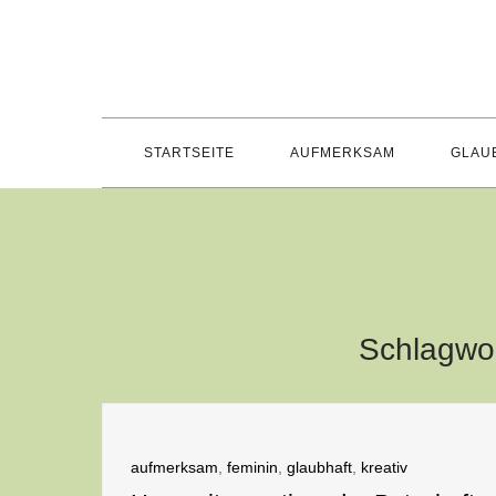
Skip
to
content
STARTSEITE
AUFMERKSAM
GLAU
Schlagwo
aufmerksam
,
feminin
,
glaubhaft
,
kreativ