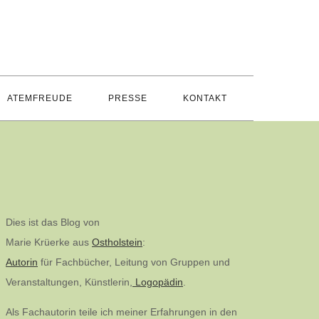
ATEMFREUDE
PRESSE
KONTAKT
Dies ist das Blog von
Marie Krüerke aus
Ostholstein
:
Autorin
für Fachbücher, Leitung von Gruppen und
Veranstaltungen, Künstlerin,
Logopädin
.
Als Fachautorin teile ich meiner Erfahrungen in den