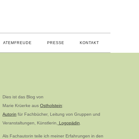
ATEMFREUDE
PRESSE
KONTAKT
Dies ist das Blog von
Marie Krüerke aus
Ostholstein
:
Autorin
für Fachbücher, Leitung von Gruppen und
Veranstaltungen, Künstlerin,
Logopädin
.
Als Fachautorin teile ich meiner Erfahrungen in den