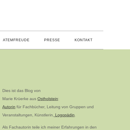
ATEMFREUDE
PRESSE
KONTAKT
Dies ist das Blog von
Marie Krüerke aus
Ostholstein
:
Autorin
für Fachbücher, Leitung von Gruppen und
Veranstaltungen, Künstlerin,
Logopädin
.
Als Fachautorin teile ich meiner Erfahrungen in den