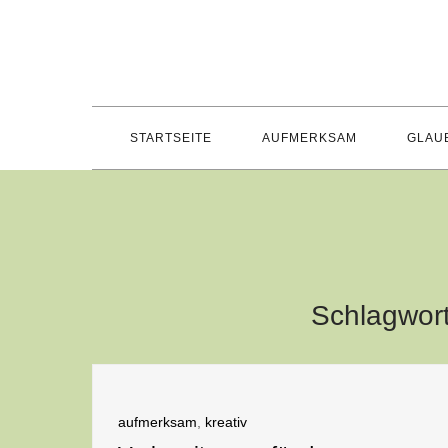
Skip
to
content
STARTSEITE
AUFMERKSAM
GLAU
Schlagwor
aufmerksam
,
kreativ