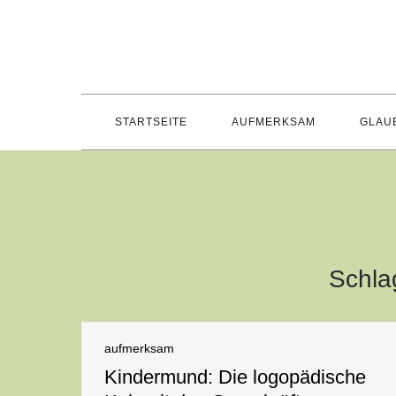
Skip
to
content
STARTSEITE
AUFMERKSAM
GLAU
Schla
aufmerksam
Kindermund: Die logopädische