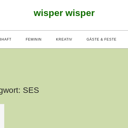
wisper wisper
BHAFT
FEMININ
KREATIV
GÄSTE & FESTE
gwort:
SES