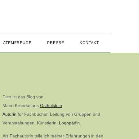
ATEMFREUDE
PRESSE
KONTAKT
Dies ist das Blog von
Marie Krüerke aus
Ostholstein
:
Autorin
für Fachbücher, Leitung von Gruppen und
Veranstaltungen, Künstlerin,
Logopädin
.
Als Fachautorin teile ich meiner Erfahrungen in den