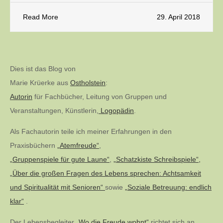
Read More
29. April 2018
Dies ist das Blog von
Marie Krüerke aus
Ostholstein
:
Autorin
für Fachbücher, Leitung von Gruppen und
Veranstaltungen, Künstlerin,
Logopädin
.
Als Fachautorin teile ich meiner Erfahrungen in den
Praxisbüchern
„Atemfreude“
,
„Gruppenspiele für gute Laune“
,
„Schatzkiste Schreibspiele“,
„Über die großen Fragen des Lebens sprechen: Achtsamkeit
und Spiritualität mit Senioren“
sowie
„Soziale Betreuung: endlich
klar“
.
Der Lebensbegleiter
„Wo die Freude wohnt“
richtet sich an