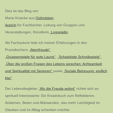
der
Dies ist das Blog von
Marie Krüerke aus
Ostholstein
:
Beiträge
Autorin
für Fachbücher, Leitung von Gruppen und
Veranstaltungen, Künstlerin,
Logopädin
.
Als Fachautorin teile ich meiner Erfahrungen in den
Praxisbüchern
„Atemfreude“
,
„Gruppenspiele für gute Laune“
,
„Schatzkiste Schreibspiele“,
„Über die großen Fragen des Lebens sprechen: Achtsamkeit
und Spiritualität mit Senioren“
sowie
„Soziale Betreuung: endlich
klar“
.
Der Lebensbegleiter
„Wo die Freude wohnt“
richtet sich an
spirituell Interessierte: Ein Kreativbuch zum Reflektieren,
Aufatmen, Beten und Aktivwerden, das mehr Leichtigkeit im
Glauben und im Alltag schenken möchte.