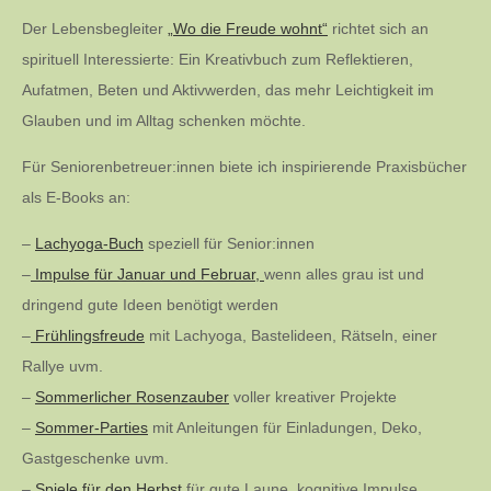
Der Lebensbegleiter
„Wo die Freude wohnt“
richtet sich an
spirituell Interessierte: Ein Kreativbuch zum Reflektieren,
Aufatmen, Beten und Aktivwerden, das mehr Leichtigkeit im
Glauben und im Alltag schenken möchte.
Für Seniorenbetreuer:innen biete ich inspirierende Praxisbücher
als E-Books an:
–
Lachyoga-Buch
speziell für Senior:innen
–
Impulse für Januar und Februar,
wenn alles grau ist und
dringend gute Ideen benötigt werden
–
Frühlingsfreude
mit Lachyoga, Bastelideen, Rätseln, einer
Rallye uvm.
–
Sommerlicher Rosenzauber
voller kreativer Projekte
–
Sommer-Parties
mit Anleitungen für Einladungen, Deko,
Gastgeschenke uvm.
–
Spiele für den Herbst
für gute Laune, kognitive Impulse,