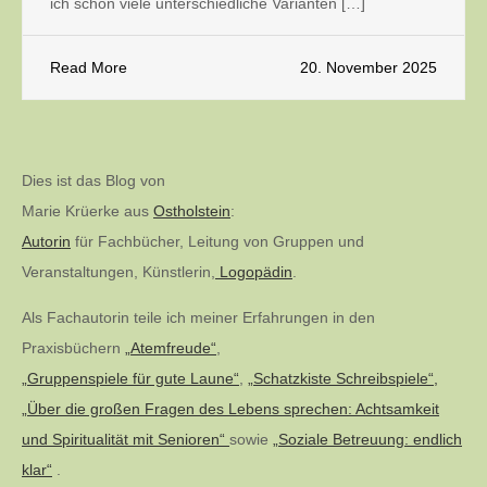
ich schon viele unterschiedliche Varianten […]
Read More
20. November 2025
Dies ist das Blog von
Marie Krüerke aus
Ostholstein
:
Autorin
für Fachbücher, Leitung von Gruppen und
Veranstaltungen, Künstlerin,
Logopädin
.
Als Fachautorin teile ich meiner Erfahrungen in den
Praxisbüchern
„Atemfreude“
,
„Gruppenspiele für gute Laune“
,
„Schatzkiste Schreibspiele“,
„Über die großen Fragen des Lebens sprechen: Achtsamkeit
und Spiritualität mit Senioren“
sowie
„Soziale Betreuung: endlich
klar“
.