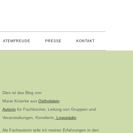
ATEMFREUDE
PRESSE
KONTAKT
Dies ist das Blog von
Marie Krüerke aus
Ostholstein
:
Autorin
für Fachbücher, Leitung von Gruppen und
Veranstaltungen, Künstlerin,
Logopädin
.
Als Fachautorin teile ich meiner Erfahrungen in den