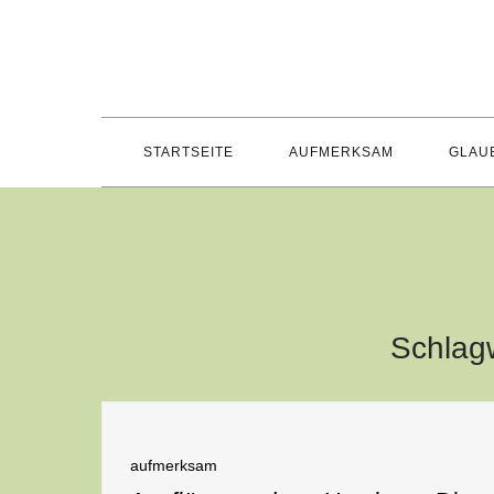
Skip
to
content
STARTSEITE
AUFMERKSAM
GLAU
Schlag
aufmerksam