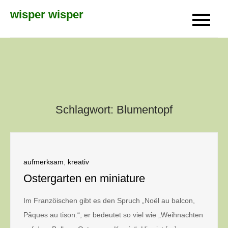
Skip
wisper wisper
to
content
Schlagwort:
Blumentopf
aufmerksam
,
kreativ
Ostergarten en miniature
Im Franzöischen gibt es den Spruch „Noël au balcon,
Pâques au tison.“, er bedeutet so viel wie „Weihnachten