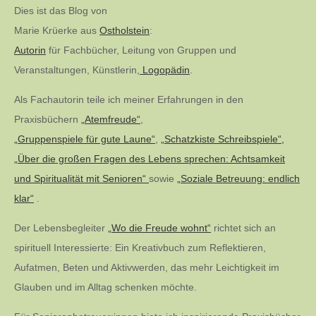
der
Dies ist das Blog von
Marie Krüerke aus
Ostholstein
:
Beiträge
Autorin
für Fachbücher, Leitung von Gruppen und
Veranstaltungen, Künstlerin,
Logopädin
.
Als Fachautorin teile ich meiner Erfahrungen in den
Praxisbüchern
„Atemfreude“
,
„Gruppenspiele für gute Laune“
,
„Schatzkiste Schreibspiele“,
„Über die großen Fragen des Lebens sprechen: Achtsamkeit
und Spiritualität mit Senioren“
sowie
„Soziale Betreuung: endlich
klar“
.
Der Lebensbegleiter
„Wo die Freude wohnt“
richtet sich an
spirituell Interessierte: Ein Kreativbuch zum Reflektieren,
Aufatmen, Beten und Aktivwerden, das mehr Leichtigkeit im
Glauben und im Alltag schenken möchte.