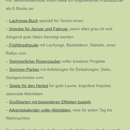
Für Seniorenbetreuer:innen biete ich inspirierende Praxisbücher
als E-Books an:
–
Lachyoga-Buch
speziell für Senior:innen
–
Impulse für Januar und Februar,
wenn alles grau ist und
dringend gute Ideen benötigt werden
–
Frühlingsfreude
mit Lachyoga, Bastelideen, Rätseln, einer
Rallye uvm.
–
Sommerlicher Rosenzauber
voller kreativer Projekte
–
Sommer-Parties
mit Anleitungen für Einladungen, Deko,
Gastgeschenke uvm.
–
Spiele für den Herbst
für gute Laune, kognitive Impulse,
saisonale Aktivitäten
–
Grußkarten mit besonderen Effekten basteln
–
Adventskalender voller Aktivitäten,
eine für jeden Tag bis
Weihnachten