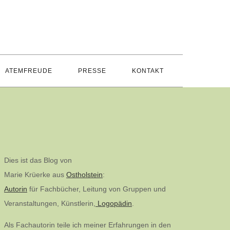
ATEMFREUDE
PRESSE
KONTAKT
Dies ist das Blog von
Marie Krüerke aus
Ostholstein
:
Autorin
für Fachbücher, Leitung von Gruppen und
Veranstaltungen, Künstlerin,
Logopädin
.
Als Fachautorin teile ich meiner Erfahrungen in den