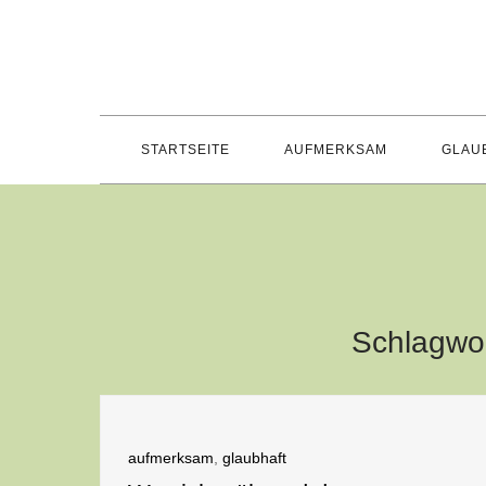
Skip
to
content
STARTSEITE
AUFMERKSAM
GLAU
Schlagwo
aufmerksam
,
glaubhaft