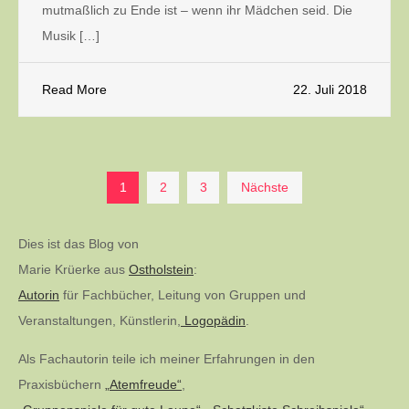
mutmaßlich zu Ende ist – wenn ihr Mädchen seid. Die
Musik […]
Read More
22. Juli 2018
Seitennummerierung
1
2
3
Nächste
der
Dies ist das Blog von
Marie Krüerke aus
Ostholstein
:
Beiträge
Autorin
für Fachbücher, Leitung von Gruppen und
Veranstaltungen, Künstlerin,
Logopädin
.
Als Fachautorin teile ich meiner Erfahrungen in den
Praxisbüchern
„Atemfreude“
,