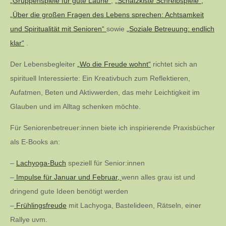
„Gruppenspiele für gute Laune“
,
„Schatzkiste Schreibspiele“,
„Über die großen Fragen des Lebens sprechen: Achtsamkeit
und Spiritualität mit Senioren“
sowie
„Soziale Betreuung: endlich
klar“
.
Der Lebensbegleiter
„Wo die Freude wohnt“
richtet sich an
spirituell Interessierte: Ein Kreativbuch zum Reflektieren,
Aufatmen, Beten und Aktivwerden, das mehr Leichtigkeit im
Glauben und im Alltag schenken möchte.
Für Seniorenbetreuer:innen biete ich inspirierende Praxisbücher
als E-Books an:
–
Lachyoga-Buch
speziell für Senior:innen
–
Impulse für Januar und Februar,
wenn alles grau ist und
dringend gute Ideen benötigt werden
–
Frühlingsfreude
mit Lachyoga, Bastelideen, Rätseln, einer
Rallye uvm.