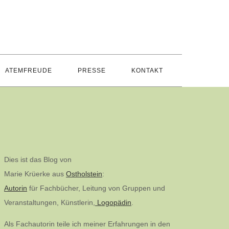
ATEMFREUDE
PRESSE
KONTAKT
Dies ist das Blog von
Marie Krüerke aus
Ostholstein
:
Autorin
für Fachbücher, Leitung von Gruppen und
Veranstaltungen, Künstlerin,
Logopädin
.
Als Fachautorin teile ich meiner Erfahrungen in den