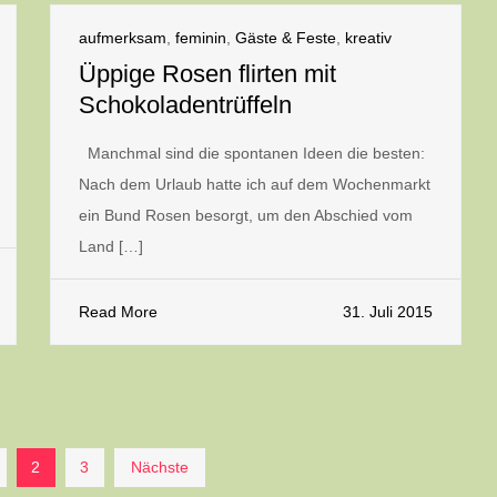
aufmerksam
,
feminin
,
Gäste & Feste
,
kreativ
Üppige Rosen flirten mit
Schokoladentrüffeln
Manchmal sind die spontanen Ideen die besten:
Nach dem Urlaub hatte ich auf dem Wochenmarkt
ein Bund Rosen besorgt, um den Abschied vom
Land […]
Read More
31. Juli 2015
ng
2
3
Nächste