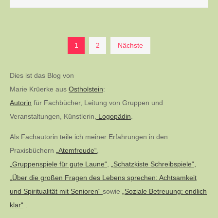
Seitennummerierung
1
2
Nächste
der
Dies ist das Blog von
Marie Krüerke aus
Ostholstein
:
Beiträge
Autorin
für Fachbücher, Leitung von Gruppen und
Veranstaltungen, Künstlerin,
Logopädin
.
Als Fachautorin teile ich meiner Erfahrungen in den
Praxisbüchern
„Atemfreude“
,
„Gruppenspiele für gute Laune“
,
„Schatzkiste Schreibspiele“,
„Über die großen Fragen des Lebens sprechen: Achtsamkeit
und Spiritualität mit Senioren“
sowie
„Soziale Betreuung: endlich
klar“
.