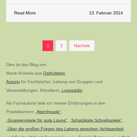
Read More
13. Februar 2014
Seitennummerierung
1
2
Nächste
der
Dies ist das Blog von
Marie Krüerke aus
Ostholstein
:
Beiträge
Autorin
für Fachbücher, Leitung von Gruppen und
Veranstaltungen, Künstlerin,
Logopädin
.
Als Fachautorin teile ich meiner Erfahrungen in den
Praxisbüchern
„Atemfreude“
,
„Gruppenspiele für gute Laune“
,
„Schatzkiste Schreibspiele“,
„Über die großen Fragen des Lebens sprechen: Achtsamkeit