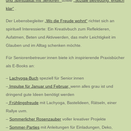
und Spiritualität mit Senioren“
sowie
„Soziale Betreuung: endlich
klar“
.
Der Lebensbegleiter
„Wo die Freude wohnt“
richtet sich an
spirituell Interessierte: Ein Kreativbuch zum Reflektieren,
Aufatmen, Beten und Aktivwerden, das mehr Leichtigkeit im
Glauben und im Alltag schenken möchte.
Für Seniorenbetreuer:innen biete ich inspirierende Praxisbücher
als E-Books an:
–
Lachyoga-Buch
speziell für Senior:innen
–
Impulse für Januar und Februar,
wenn alles grau ist und
dringend gute Ideen benötigt werden
–
Frühlingsfreude
mit Lachyoga, Bastelideen, Rätseln, einer
Rallye uvm.
–
Sommerlicher Rosenzauber
voller kreativer Projekte
–
Sommer-Parties
mit Anleitungen für Einladungen, Deko,