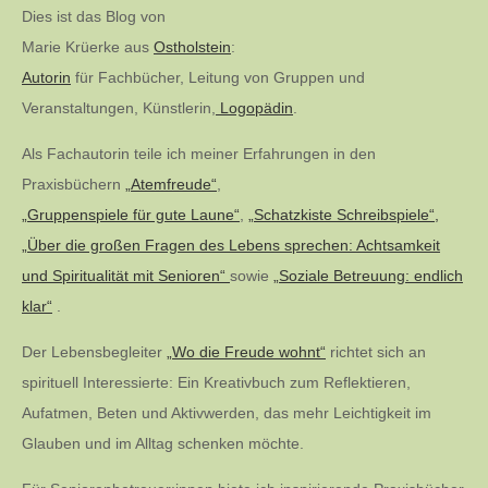
der
Dies ist das Blog von
Marie Krüerke aus
Ostholstein
:
Beiträge
Autorin
für Fachbücher, Leitung von Gruppen und
Veranstaltungen, Künstlerin,
Logopädin
.
Als Fachautorin teile ich meiner Erfahrungen in den
Praxisbüchern
„Atemfreude“
,
„Gruppenspiele für gute Laune“
,
„Schatzkiste Schreibspiele“,
„Über die großen Fragen des Lebens sprechen: Achtsamkeit
und Spiritualität mit Senioren“
sowie
„Soziale Betreuung: endlich
klar“
.
Der Lebensbegleiter
„Wo die Freude wohnt“
richtet sich an
spirituell Interessierte: Ein Kreativbuch zum Reflektieren,
Aufatmen, Beten und Aktivwerden, das mehr Leichtigkeit im
Glauben und im Alltag schenken möchte.