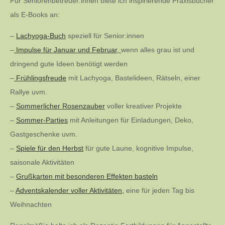
Für Seniorenbetreuer:innen biete ich inspirierende Praxisbücher
als E-Books an:
–
Lachyoga-Buch
speziell für Senior:innen
–
Impulse für Januar und Februar,
wenn alles grau ist und
dringend gute Ideen benötigt werden
–
Frühlingsfreude
mit Lachyoga, Bastelideen, Rätseln, einer
Rallye uvm.
–
Sommerlicher Rosenzauber
voller kreativer Projekte
–
Sommer-Parties
mit Anleitungen für Einladungen, Deko,
Gastgeschenke uvm.
–
Spiele für den Herbst
für gute Laune, kognitive Impulse,
saisonale Aktivitäten
–
Grußkarten mit besonderen Effekten basteln
–
Adventskalender voller Aktivitäten,
eine für jeden Tag bis
Weihnachten