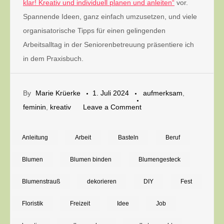
klar! Kreativ und individuell planen und anleiten“
vor.
Spannende Ideen, ganz einfach umzusetzen, und viele
organisatorische Tipps für einen gelingenden
Arbeitsalltag in der Seniorenbetreuung präsentiere ich
in dem Praxisbuch.
By
Marie Krüerke
1. Juli 2024
aufmerksam
,
on
feminin
,
kreativ
Leave a Comment
Kleine
Drahtkörbe
Anleitung
Arbeit
Basteln
Beruf
als
Blumen
Blumen binden
Blumengesteck
Blumendeko:
Anleitung
Blumenstrauß
dekorieren
DIY
Fest
für
Floristik
Freizeit
Idee
Job
schwebende
Gestecke