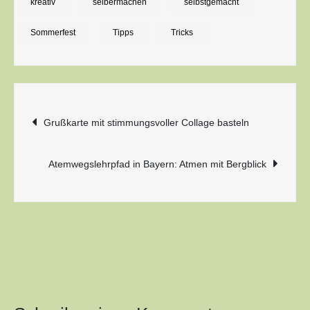
kreativ
selbermachen
selbstgemacht
Sommerfest
Tipps
Tricks
Beitragsnavigation
Grußkarte mit stimmungsvoller Collage basteln
Atemwegslehrpfad in Bayern: Atmen mit Bergblick