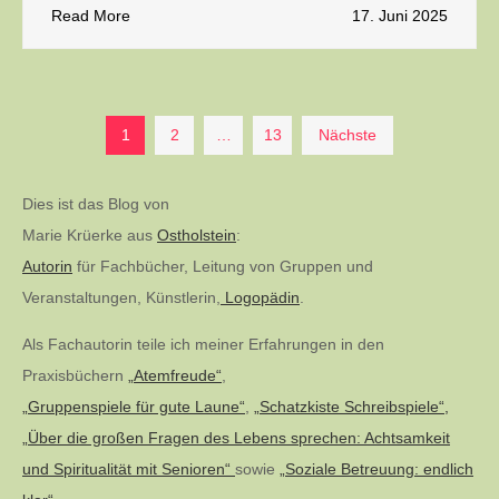
Read More
17. Juni 2025
Seitennummerierung
1
2
…
13
Nächste
der
Dies ist das Blog von
Marie Krüerke aus
Ostholstein
:
Beiträge
Autorin
für Fachbücher, Leitung von Gruppen und
Veranstaltungen, Künstlerin,
Logopädin
.
Als Fachautorin teile ich meiner Erfahrungen in den
Praxisbüchern
„Atemfreude“
,
„Gruppenspiele für gute Laune“
,
„Schatzkiste Schreibspiele“,
„Über die großen Fragen des Lebens sprechen: Achtsamkeit
und Spiritualität mit Senioren“
sowie
„Soziale Betreuung: endlich