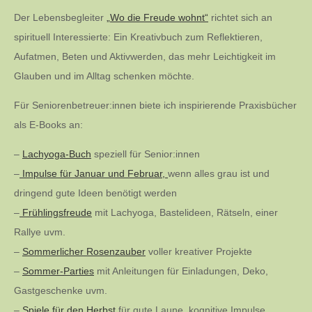
Der Lebensbegleiter
„Wo die Freude wohnt“
richtet sich an
spirituell Interessierte: Ein Kreativbuch zum Reflektieren,
Aufatmen, Beten und Aktivwerden, das mehr Leichtigkeit im
Glauben und im Alltag schenken möchte.
Für Seniorenbetreuer:innen biete ich inspirierende Praxisbücher
als E-Books an:
–
Lachyoga-Buch
speziell für Senior:innen
–
Impulse für Januar und Februar,
wenn alles grau ist und
dringend gute Ideen benötigt werden
–
Frühlingsfreude
mit Lachyoga, Bastelideen, Rätseln, einer
Rallye uvm.
–
Sommerlicher Rosenzauber
voller kreativer Projekte
–
Sommer-Parties
mit Anleitungen für Einladungen, Deko,
Gastgeschenke uvm.
–
Spiele für den Herbst
für gute Laune, kognitive Impulse,