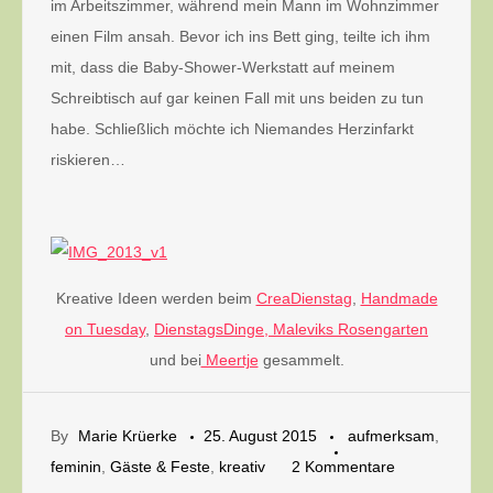
im Arbeitszimmer, während mein Mann im Wohnzimmer
einen Film ansah. Bevor ich ins Bett ging, teilte ich ihm
mit, dass die Baby-Shower-Werkstatt auf meinem
Schreibtisch auf gar keinen Fall mit uns beiden zu tun
habe. Schließlich möchte ich Niemandes Herzinfarkt
riskieren…
Kreative Ideen werden beim
CreaDienstag
,
Handmade
on Tuesday
,
DienstagsDinge,
Maleviks Rosengarten
und bei
Meertje
gesammelt.
By
Marie Krüerke
25. August 2015
aufmerksam
,
zu
feminin
,
Gäste & Feste
,
kreativ
2 Kommentare