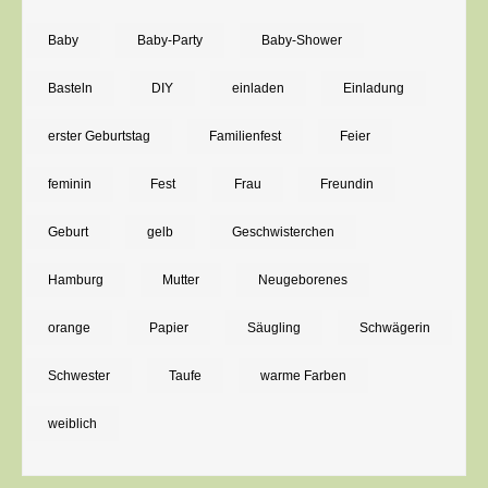
Baby-
Party
Baby
Baby-Party
Baby-Shower
in
Basteln
DIY
einladen
Einladung
fröhlichem
Gelb
erster Geburtstag
Familienfest
Feier
feminin
Fest
Frau
Freundin
Geburt
gelb
Geschwisterchen
Hamburg
Mutter
Neugeborenes
orange
Papier
Säugling
Schwägerin
Schwester
Taufe
warme Farben
weiblich