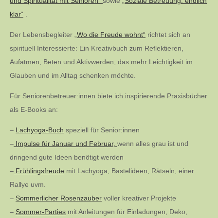
und Spiritualität mit Senioren“
sowie
„Soziale Betreuung: endlich
klar“
.
Der Lebensbegleiter
„Wo die Freude wohnt“
richtet sich an
spirituell Interessierte: Ein Kreativbuch zum Reflektieren,
Aufatmen, Beten und Aktivwerden, das mehr Leichtigkeit im
Glauben und im Alltag schenken möchte.
Für Seniorenbetreuer:innen biete ich inspirierende Praxisbücher
als E-Books an:
–
Lachyoga-Buch
speziell für Senior:innen
–
Impulse für Januar und Februar,
wenn alles grau ist und
dringend gute Ideen benötigt werden
–
Frühlingsfreude
mit Lachyoga, Bastelideen, Rätseln, einer
Rallye uvm.
–
Sommerlicher Rosenzauber
voller kreativer Projekte
–
Sommer-Parties
mit Anleitungen für Einladungen, Deko,