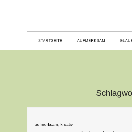
Skip
to
content
STARTSEITE
AUFMERKSAM
GLAU
Schlagwo
aufmerksam
,
kreativ