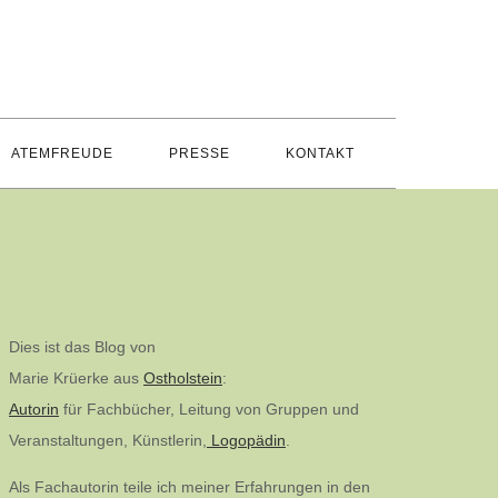
ATEMFREUDE
PRESSE
KONTAKT
Dies ist das Blog von
Marie Krüerke aus
Ostholstein
:
Autorin
für Fachbücher, Leitung von Gruppen und
Veranstaltungen, Künstlerin,
Logopädin
.
Als Fachautorin teile ich meiner Erfahrungen in den