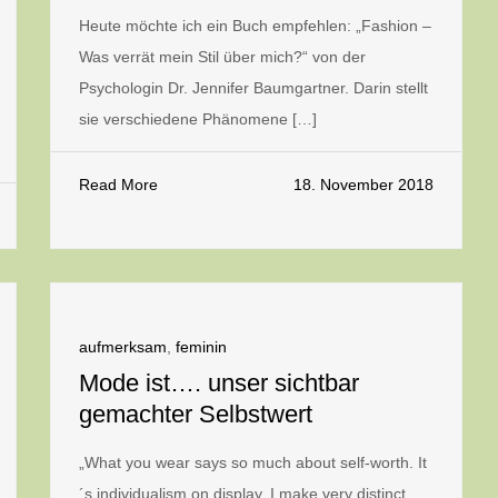
Heute möchte ich ein Buch empfehlen: „Fashion –
Was verrät mein Stil über mich?“ von der
Psychologin Dr. Jennifer Baumgartner. Darin stellt
sie verschiedene Phänomene […]
Read More
18. November 2018
aufmerksam
,
feminin
Mode ist…. unser sichtbar
gemachter Selbstwert
„What you wear says so much about self-worth. It
´s individualism on display. I make very distinct