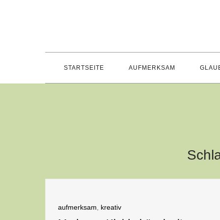
Skip
to
content
STARTSEITE
AUFMERKSAM
GLAU
Schl
aufmerksam
,
kreativ