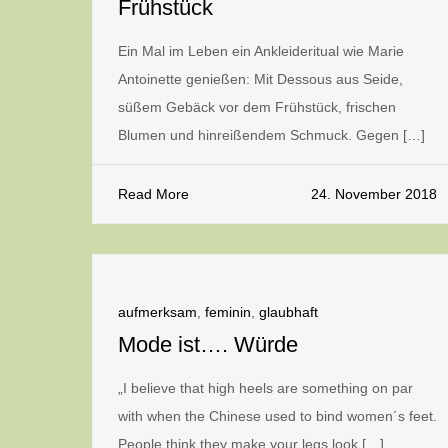
Frühstück
Ein Mal im Leben ein Ankleideritual wie Marie
Antoinette genießen: Mit Dessous aus Seide,
süßem Gebäck vor dem Frühstück, frischen
Blumen und hinreißendem Schmuck. Gegen […]
Read More
24. November 2018
aufmerksam
,
feminin
,
glaubhaft
Mode ist…. Würde
„I believe that high heels are something on par
with when the Chinese used to bind women´s feet.
People think they make your legs look […]