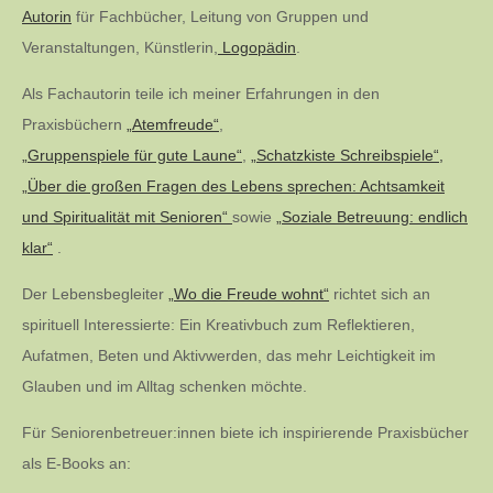
Beiträge
Autorin
für Fachbücher, Leitung von Gruppen und
Veranstaltungen, Künstlerin,
Logopädin
.
Als Fachautorin teile ich meiner Erfahrungen in den
Praxisbüchern
„Atemfreude“
,
„Gruppenspiele für gute Laune“
,
„Schatzkiste Schreibspiele“,
„Über die großen Fragen des Lebens sprechen: Achtsamkeit
und Spiritualität mit Senioren“
sowie
„Soziale Betreuung: endlich
klar“
.
Der Lebensbegleiter
„Wo die Freude wohnt“
richtet sich an
spirituell Interessierte: Ein Kreativbuch zum Reflektieren,
Aufatmen, Beten und Aktivwerden, das mehr Leichtigkeit im
Glauben und im Alltag schenken möchte.
Für Seniorenbetreuer:innen biete ich inspirierende Praxisbücher
als E-Books an: