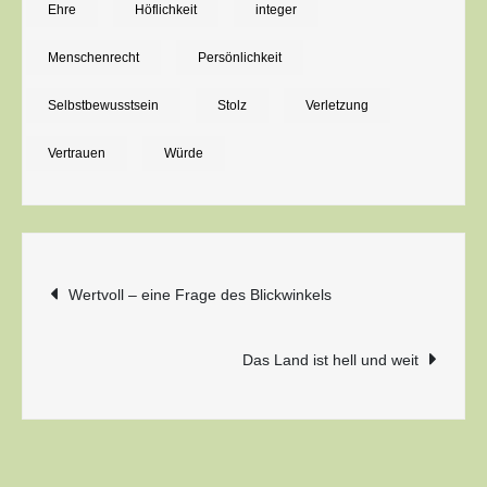
und
Ehre
Höflichkeit
integer
Würde
Menschenrecht
Persönlichkeit
Selbstbewusstsein
Stolz
Verletzung
Vertrauen
Würde
Beitragsnavigation
Wertvoll – eine Frage des Blickwinkels
Das Land ist hell und weit