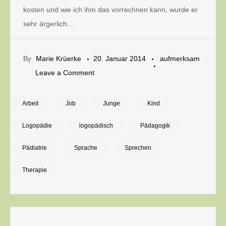
kosten und wie ich ihm das vorrechnen kann, wurde er
sehr ärgerlich…
By
Marie Krüerke
20. Januar 2014
aufmerksam
on
Leave a Comment
Kindermund:
Wie
Arbeit
Job
Junge
Kind
wertvoll
Logopädie
logopädisch
Pädagogik
ist
ein
Pädiatrie
Sprache
Sprechen
Fisch?
Therapie