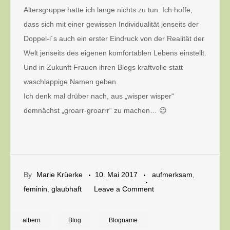
Altersgruppe hatte ich lange nichts zu tun. Ich hoffe,
dass sich mit einer gewissen Individualität jenseits der
Doppel-i´s auch ein erster Eindruck von der Realität der
Welt jenseits des eigenen komfortablen Lebens einstellt.
Und in Zukunft Frauen ihren Blogs kraftvolle statt
waschlappige Namen geben.
Ich denk mal drüber nach, aus „wisper wisper“
demnächst „groarr-groarrr“ zu machen… 😉
By
Marie Krüerke
10. Mai 2017
aufmerksam
,
on
feminin
,
glaubhaft
Leave a Comment
Fräulein
Vivi
albern
Blog
Blogname