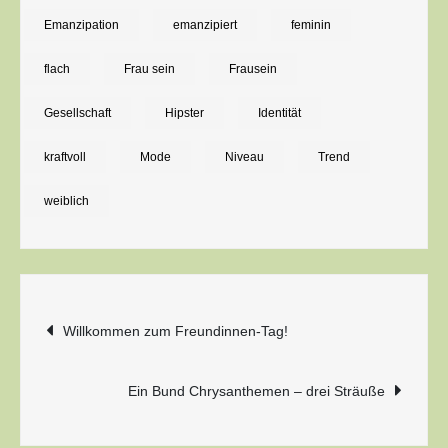
und
Emanzipation
emanzipiert
feminin
Prinzessin
Mimi
flach
Frau sein
Frausein
lassen
Gesellschaft
Hipster
Identität
grüßen.
Frauen-
kraftvoll
Mode
Niveau
Trend
Power?
Klingt
weiblich
zu
heftig!
Beitragsnavigation
Willkommen zum Freundinnen-Tag!
Ein Bund Chrysanthemen – drei Sträuße