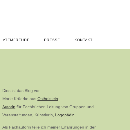
ATEMFREUDE
PRESSE
KONTAKT
Dies ist das Blog von
Marie Krüerke aus
Ostholstein
:
Autorin
für Fachbücher, Leitung von Gruppen und
Veranstaltungen, Künstlerin,
Logopädin
.
Als Fachautorin teile ich meiner Erfahrungen in den