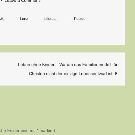
on
Leave a Comment
Gedicht
zum
sik
Lenz
Literatur
Poesie
Frühling
n
Leben ohne Kinder – Warum das Familienmodell für
Christen nicht der einzige Lebensentwurf ist
iche Felder sind mit
*
markiert