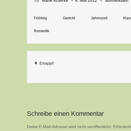
By
Marie Krüerke
6. Mai 2012
aufmerksam
Frühling
Gedicht
Jahreszeit
Klas
Romantik
Beitragsnavigatio
Ertappt!
Schreibe einen Kommentar
Deine E-Mail-Adresse wird nicht veröffentlicht.
Erforderl