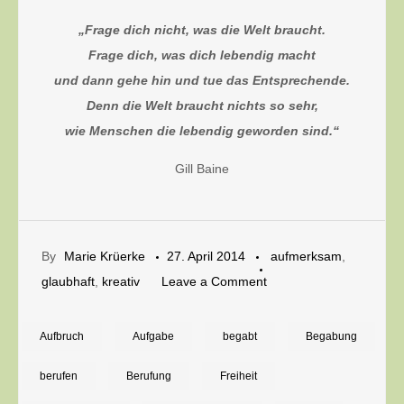
„Frage dich nicht, was die Welt braucht.
Frage dich, was dich lebendig macht
und dann gehe hin und tue das Entsprechende.
Denn die Welt braucht nichts so sehr,
wie Menschen die lebendig geworden sind.“
Gill Baine
By
Marie Krüerke
27. April 2014
aufmerksam
,
on
glaubhaft
,
kreativ
Leave a Comment
Talente
klug
Aufbruch
Aufgabe
begabt
Begabung
einsetzen
berufen
Berufung
Freiheit