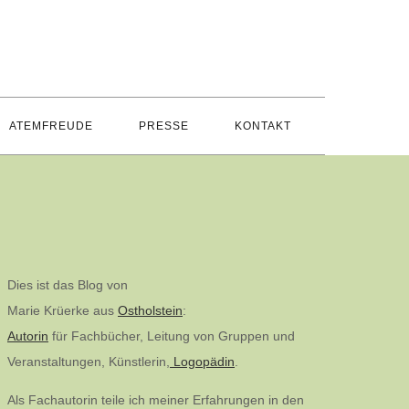
ATEMFREUDE
PRESSE
KONTAKT
Dies ist das Blog von
Marie Krüerke aus
Ostholstein
:
Autorin
für Fachbücher, Leitung von Gruppen und
Veranstaltungen, Künstlerin,
Logopädin
.
Als Fachautorin teile ich meiner Erfahrungen in den