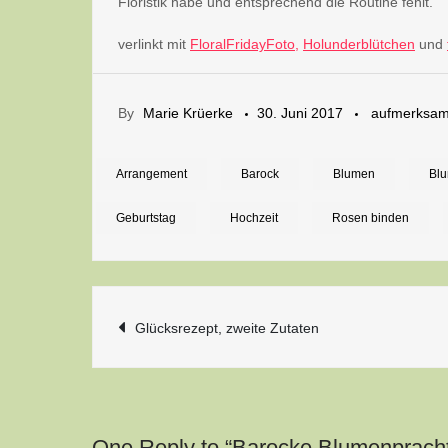
Floristik habe und entsprechend die Routine fehlt.
verlinkt mit
FloralFridayFoto,
Holunderblütchen
und
By
Marie Krüerke
30. Juni 2017
aufmerksa
Arrangement
Barock
Blumen
Bl
Geburtstag
Hochzeit
Rosen binden
Beitragsnavigatio
Glücksrezept, zweite Zutaten
One Reply to “Barocke Blumenprach