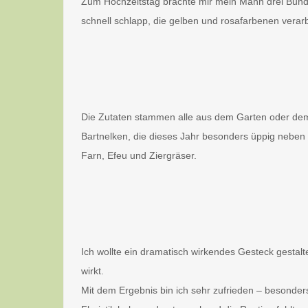
Zum Hochzeitstag brachte mir mein Mann drei Bund
schnell schlapp, die gelben und rosafarbenen verar
Die Zutaten stammen alle aus dem Garten oder de
Bartnelken, die dieses Jahr besonders üppig nebe
Farn, Efeu und Ziergräser.
Ich wollte ein dramatisch wirkendes Gesteck gestalte
wirkt.
Mit dem Ergebnis bin ich sehr zufrieden – besonder