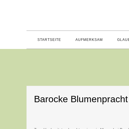
Skip
to
content
STARTSEITE
AUFMERKSAM
GLAU
Barocke Blumenpracht