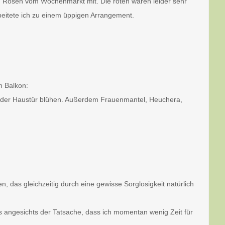
 Rosen vom Wochenmarkt mit. Die roten waren leider sehr
beitete ich zu einem üppigen Arrangement.
m Balkon:
n der Haustür blühen. Außerdem Frauenmantel, Heuchera,
n, das gleichzeitig durch eine gewisse Sorglosigkeit natürlich
s angesichts der Tatsache, dass ich momentan wenig Zeit für