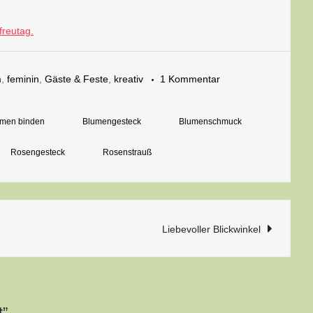
freutag.
zu
m
,
feminin
,
Gäste & Feste
,
kreativ
1 Kommentar
Barocke
Blumenpracht
umen binden
Blumengesteck
Blumenschmuck
Rosengesteck
Rosenstrauß
n
Liebevoller Blickwinkel
t”