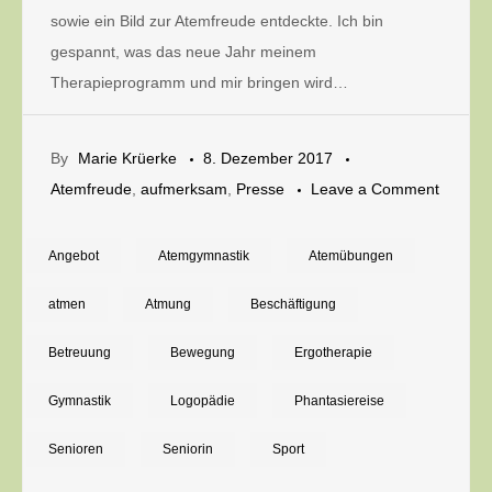
sowie ein Bild zur Atemfreude entdeckte. Ich bin
gespannt, was das neue Jahr meinem
Therapieprogramm und mir bringen wird…
By
Marie Krüerke
8. Dezember 2017
on
Atemfreude
,
aufmerksam
,
Presse
Leave a Comment
Mit
„Atemfr
Angebot
Atemgymnastik
Atemübungen
ins
atmen
Atmung
Beschäftigung
neue
Jahr
Betreuung
Bewegung
Ergotherapie
Gymnastik
Logopädie
Phantasiereise
Senioren
Seniorin
Sport