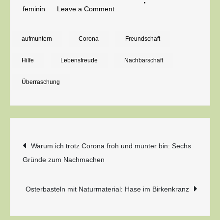
on
feminin
Leave a Comment
Der
neue
aufmuntern
Corona
Freundschaft
Trend:
Hilfe
Lebensfreude
Nachbarschaft
Ahnungslose
Freundinnen
Überraschung
mit
Überraschungen
an
der
Beitragsnavigation
Warum ich trotz Corona froh und munter bin: Sechs
Haustür
Gründe zum Nachmachen
überfallen
Osterbasteln mit Naturmaterial: Hase im Birkenkranz