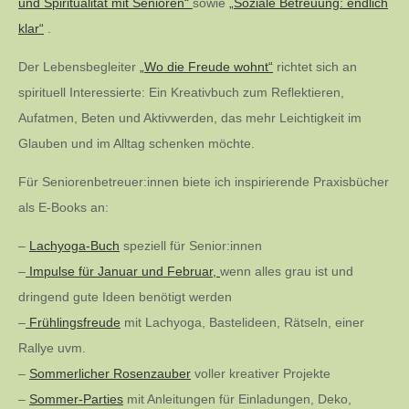
und Spiritualität mit Senioren“
sowie
„Soziale Betreuung: endlich
klar“
.
Der Lebensbegleiter
„Wo die Freude wohnt“
richtet sich an
spirituell Interessierte: Ein Kreativbuch zum Reflektieren,
Aufatmen, Beten und Aktivwerden, das mehr Leichtigkeit im
Glauben und im Alltag schenken möchte.
Für Seniorenbetreuer:innen biete ich inspirierende Praxisbücher
als E-Books an:
–
Lachyoga-Buch
speziell für Senior:innen
–
Impulse für Januar und Februar,
wenn alles grau ist und
dringend gute Ideen benötigt werden
–
Frühlingsfreude
mit Lachyoga, Bastelideen, Rätseln, einer
Rallye uvm.
–
Sommerlicher Rosenzauber
voller kreativer Projekte
–
Sommer-Parties
mit Anleitungen für Einladungen, Deko,