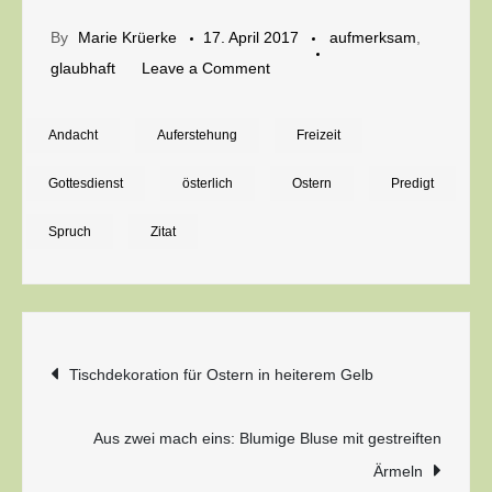
By
Marie Krüerke
17. April 2017
aufmerksam
,
on
glaubhaft
Leave a Comment
Frohe
Ostern!
Andacht
Auferstehung
Freizeit
Gottesdienst
österlich
Ostern
Predigt
Spruch
Zitat
Beitragsnavigation
Tischdekoration für Ostern in heiterem Gelb
Aus zwei mach eins: Blumige Bluse mit gestreiften
Ärmeln