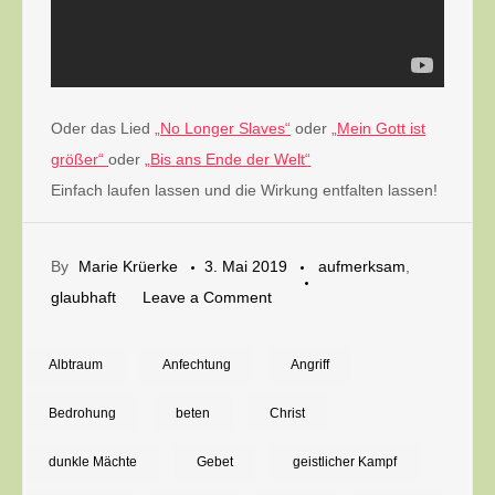
Oder das Lied
„No Longer Slaves“
oder
„Mein Gott ist
größer“
oder
„Bis ans Ende der Welt“
Einfach laufen lassen und die Wirkung entfalten lassen!
By
Marie Krüerke
3. Mai 2019
aufmerksam
,
on
glaubhaft
Leave a Comment
Wirksame
Waffen
Albtraum
Anfechtung
Angriff
gegen
Bedrohung
beten
Christ
Angst
in
dunkle Mächte
Gebet
geistlicher Kampf
der