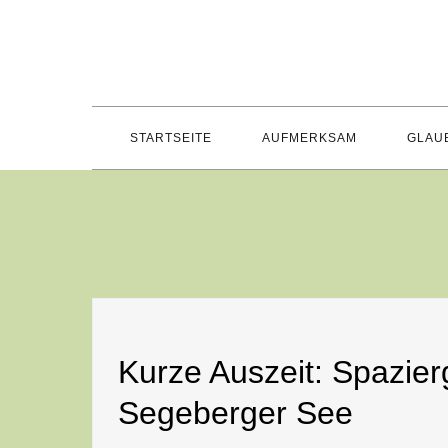
Skip
to
content
STARTSEITE
AUFMERKSAM
GLAU
Kurze Auszeit: Spazie
Segeberger See