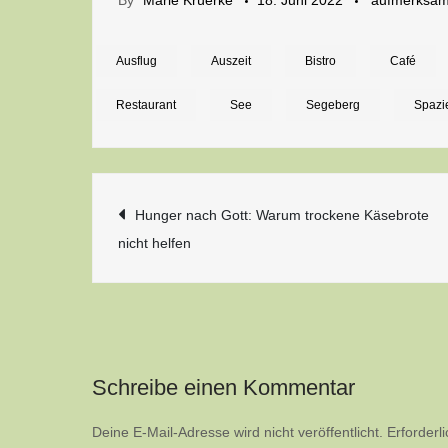
By
Marie Krüerke
18. Juni 2022
aufmerksa
Ausflug
Auszeit
Bistro
Café
Restaurant
See
Segeberg
Spazi
Beitragsnavigatio
Hunger nach Gott: Warum trockene Käsebrote
nicht helfen
Schreibe einen Kommentar
Deine E-Mail-Adresse wird nicht veröffentlicht.
Erforderl