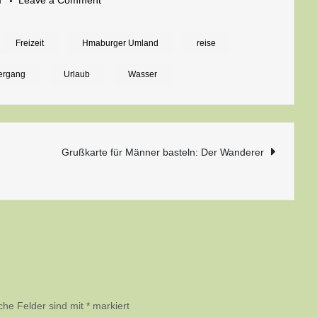
m
Leave a Comment
Kurze
Auszeit:
Freizeit
Hmaburger Umland
reise
Spaziergang
ergang
Urlaub
Wasser
rund
um
den
Segeberger
n
Grußkarte für Männer basteln: Der Wanderer
See
iche Felder sind mit
*
markiert