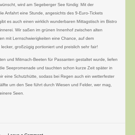
wünscht, wird am Segeberger See fündig: Mit der
e Anfahrt eine Stunde, angesichts des 9-Euro-Tickets
bt es auch einen wirklich wunderbaren Mittagstisch im Bistro
pinnerei. Wir saßen im grünen Innenhof zwischen alten
n mit Lernschwierigkeiten eine Chance, auf dem
cker, großzügig portioniert und preislich sehr fair!
ten und Mitmach-Beeten für Passanten gestaltet wurde, liefen
die Seepromenade und tauchten schon kurze Zeit später in
ir eine Schutzhütte, sodass bei Regen auch ein wetterfester
Hälfte um den See führt durch Wiesen und Felder, wer mag,
leinere Seen.
on