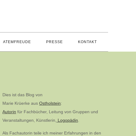
ATEMFREUDE
PRESSE
KONTAKT
Dies ist das Blog von
Marie Krüerke aus
Ostholstein
:
Autorin
für Fachbücher, Leitung von Gruppen und
Veranstaltungen, Künstlerin,
Logopädin
.
Als Fachautorin teile ich meiner Erfahrungen in den