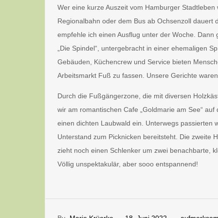
Wer eine kurze Auszeit vom Hamburger Stadtleben 
Regionalbahn oder dem Bus ab Ochsenzoll dauert di
empfehle ich einen Ausflug unter der Woche. Dann gi
„Die Spindel“, untergebracht in einer ehemaligen S
Gebäuden, Küchencrew und Service bieten Mensche
Arbeitsmarkt Fuß zu fassen. Unsere Gerichte waren le
Durch die Fußgängerzone, die mit diversen Holzkäs
wir am romantischen Cafe „Goldmarie am See“ auf 
einen dichten Laubwald ein. Unterwegs passierten w
Unterstand zum Picknicken bereitsteht. Die zweite 
zieht noch einen Schlenker um zwei benachbarte, k
Völlig unspektakulär, aber sooo entspannend!