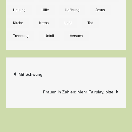
–
Heilung
Hilfe
Hoffnung
Jesus
wenn
Kirche
Krebs
Leid
Tod
du
willst
Trennung
Unfall
Versuch
Beitragsnavigation
Mit Schwung
Frauen in Zahlen: Mehr Fairplay, bitte