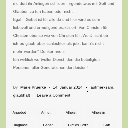
die dort ihr Anliegen schildern, irgendetwas mit Gott und
Glauben zu tun haben oder nicht.
Egal – Gebet ist für alle da und hier wird es sehr
liebevoll und ermutigend praktiziert. Von Christen für
Christen ebenso wie von Christen für „Weiß-nicht-ob-
ich-es-glaub-aber-schlechter-als-jetzt-kann’s-nicht-
mehr-werden“-DenkerInnen.
Ein wirklich wertvoller Dienst, den die beteiligten
Personen aller Generationen dort leisten!
By
Marie Krüerke
14. Januar 2014
aufmerksam
,
on
glaubhaft
Leave a Comment
Jemand
betet
Angebot
Armut
Atheist
Atheistin
für
Diagnose
Gebet
Gibt es Gott?
Gott
dich