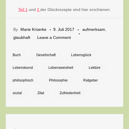
Teil 1
und
2
der Glückrezepte sind hier erschienen.
By
Marie Krüerke
9. Juli 2017
aufmerksam
,
on
glaubhaft
Leave a Comment
Glücksrezept,
dritte
Buch
Gesellschaft
Lebensglück
Zutaten
Lebenskunst
Lebensweisheit
Lektüre
philisophisch
Philosophie
Ratgeber
sozial
Zitat
Zufriedenheit
Beitragsnavigation