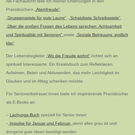
Als Fachautorin teile ich meiner Erfahrungen in den
Praxisbüchern
„Atemfreude“
,
„Gruppenspiele für gute Laune“
,
„Schatzkiste Schreibspiele“,
„Über die großen Fragen des Lebens sprechen: Achtsamkeit
und Spiritualität mit Senioren“
sowie
„Soziale Betreuung: endlich
klar“
.
Der Lebensbegleiter
„Wo die Freude wohnt“
richtet sich an
spirituell Interessierte: Ein Kreativbuch zum Reflektieren,
Aufatmen, Beten und Aktivwerden, das mehr Leichtigkeit im
Glauben und im Alltag schenken möchte.
Für Seniorenbetreuer:innen biete ich inspirierende Praxisbücher
als E-Books an:
–
Lachyoga-Buch
speziell für Senior:innen
–
Impulse für Januar und Februar,
wenn alles grau ist und
dringend gute Ideen benötigt werden